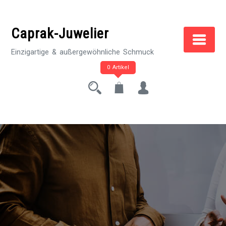
Zum
Inhalt
Caprak-Juwelier
springen
Einzigartige & außergewöhnliche Schmuck
0 Artikel